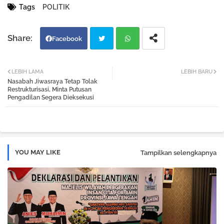
Tags
POLITIK
Facebook
Twi
Wh
LEBIH LAMA
LEBIH BARU
Nasabah Jiwasraya Tetap Tolak
tter
atsa
Restrukturisasi, Minta Putusan
Pengadilan Segera Dieksekusi
pp
YOU MAY LIKE
Tampilkan selengkapnya