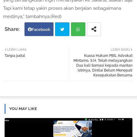
yang bersangkutan ingin menanyakan ke Jakarta, silakan saja.
Tapi kami tetap yakin proses akan berjalan sebagaimana
mestinya,” tambahnya.(Red)
Facebook
Twi
Wh
LEBIH LAMA
LEBIH BARU
Tanpa judul
Kuasa Hukum PBS, Advokat
tter
atsa
Mintarno, S.H. Telah melayangkan
Dua kali Somasi kepada mantan
istrinya, Dinilai Belum Menepati
pp
Kesepakatan Bersama
YOU MAY LIKE