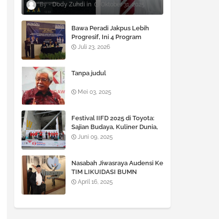
Dody Zuhdi
Oktober 31, 2025
Bawa Peradi Jakpus Lebih
Progresif, Ini 4 Program
Unggulan Andar T. Manik
Juli 23, 2026
untuk 2026–2030
Tanpa judul
Mei 03, 2025
Festival IIFD 2025 di Toyota:
Sajian Budaya, Kuliner Dunia,
dan J-ROCKS di Panggung
Juni 09, 2025
Pamungkas
Nasabah Jiwasraya Audensi Ke
TIM LIKUIDASI BUMN
Jiwasraya.
April 16, 2025