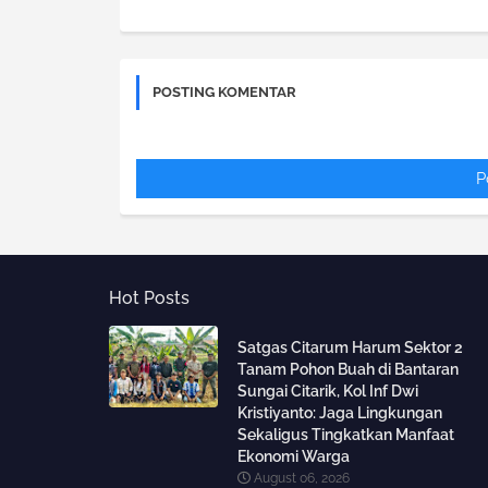
POSTING KOMENTAR
P
Hot Posts
Satgas Citarum Harum Sektor 2
Tanam Pohon Buah di Bantaran
Sungai Citarik, Kol Inf Dwi
Kristiyanto: Jaga Lingkungan
Sekaligus Tingkatkan Manfaat
Ekonomi Warga
August 06, 2026