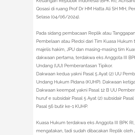
Keuangan Republik Indonesia (BPK RI), Achsanu
Qosasi di ruang Prof Dr HM Hatta Ali SH MH, Pe
Selasa (04/06/2024).
Pada sidang pembacaan Replik atau Tanggapa
Pembelaan atau Pledoi dari Tim Kuasa Hukum te
majelis hakim, JPU dan masing-masing tim Kua
dakwaan pertama, terdakwa eks Anggota III BPK 
Undang (UU) Pemberantasan Tipikor.
Dakwaan kedua yakni Pasal 5 Ayat (2) UU Pembera
Undang Hukum Pidana (KUHP). Dakwaan ketiga y
Dakwaan keempat yakni Pasal 12 B UU Pemberant
huruf e subsidair Pasal 5 Ayat (2) subsidair Pasa
Pasal 56 butir ke-1 KUHP.
Kuasa Hukum terdakwa eks Anggota III BPK RI,
mengatakan, tadi sudah dibacakan Replik oleh