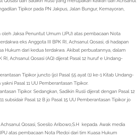
l Qosasi dan Sadikin Rusli yang merupakan kawan dari Achsanul
ngadilan Tipikor pada PN Jakpus, Jalan Bungur, Kemayoran,
n oleh Jaksa Penuntut Umum (JPU) atas pembacaan Nota
rdakwa eks Anggota III BPK RI, Achsanul Qosasi, di hadapan
sa Hukum dari kedua terdakwa. Akibat perbuatannya, dalam
RI, Achsanul Qosasi (AQ) dijerat Pasal 12 huruf e Undang-
ntasan Tipikor juncto (jo) Pasal 55 ayat (1) ke-1 Kitab Undang-
akni Pasal 11 UU Pemberantasan Tipikor.
asan Tipikor. Sedangkan, Sadikin Rusli dijerat dengan Pasal 12
l 11 subsidair Pasal 12 B jo Pasal 15 UU Pemberantasan Tipikor jo
 Achsanul Qosasi, Soesilo Aribowo,S.H kepada. Awak media
 JPU atas pembacaan Nota Pledoi dari tim Kuasa Hukum