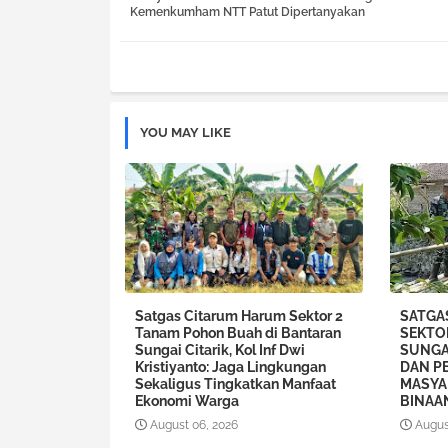
Kemenkumham NTT Patut Dipertanyakan
YOU MAY LIKE
Satgas Citarum Harum Sektor 2
SATGA
Tanam Pohon Buah di Bantaran
SEKTO
Sungai Citarik, Kol Inf Dwi
SUNGA
Kristiyanto: Jaga Lingkungan
DAN P
Sekaligus Tingkatkan Manfaat
MASYA
Ekonomi Warga
BINAA
August 06, 2026
Augus