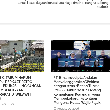
tuntas kasus dugaan korupsi tata niaga timah di Bangka Belitung
(Babel).
S CITARUM HARUM
PT. Bina Indocipta Andalan
R 8 PERKUAT PATROLI
Menyelenggarakan Webinar
I, EDUKASI LINGKUNGAN
dengan tema “Bedah Tuntas
EMBERDAYAAN
PMK 44 Tahun 2026” Tentang
RAKAT DI WILAYAH
Kementerian Keuangan yang
N
Memperbaharui Ketentuan
Mengenai Kuasa Wajib Pajak.
t 06, 2026
August 05, 2026