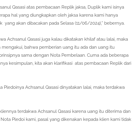
nul Qasasi atas pembacaan Replik jaksa, Duplik kami isinya
pa hal yang diungkapkan oleh jaksa karena kami hanya
lik yang akan dibacakan pada Selasa (11/06/2024),” bebernya.
 Achsanul Qasasi juga kalau dikatakan khilaf atau lalai, maka
n mengakui, bahwa pemberian uang itu ada dan uang itu
m prinsipnya sama dengan Nota Pembelaan. Cuma ada beberapa
nya kesimpulan, kita akan klarifikasi atas pembacaan Replik dari
ota Pledoinya Achsanul Qasasi dinyatakan lalai, maka terdakwa
kliennya terdakwa Achsanul Qasasi karena uang itu diterima dan
Nota Pledoi kami, pasal yang dikenakan kepada klien kami tidak