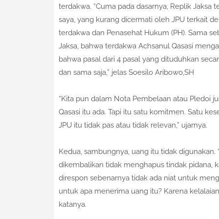
terdakwa. “Cuma pada dasarnya, Replik Jaksa t
saya, yang kurang dicermati oleh JPU terkait
terdakwa dan Penasehat Hukum (PH). Sama seb
Jaksa, bahwa terdakwa Achsanul Qasasi mengak
bahwa pasal dari 4 pasal yang dituduhkan secara 
dan sama saja,” jelas Soesilo Aribowo,SH
“Kita pun dalam Nota Pembelaan atau Pledoi 
Qasasi itu ada. Tapi itu satu komitmen. Satu ke
JPU itu tidak pas atau tidak relevan,” ujarnya.
Kedua, sambungnya, uang itu tidak digunakan
dikembalikan tidak menghapus tindak pidana, k
direspon sebenarnya tidak ada niat untuk meng
untuk apa menerima uang itu? Karena kelalaiann
katanya.