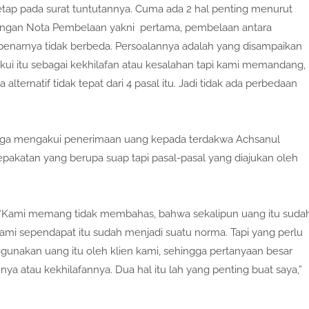
etap pada surat tuntutannya. Cuma ada 2 hal penting menurut
 dengan Nota Pembelaan yakni pertama, pembelaan antara
enarnya tidak berbeda. Persoalannya adalah yang disampaikan
ui itu sebagai kekhilafan atau kesalahan tapi kami memandang,
alternatif tidak tepat dari 4 pasal itu. Jadi tidak ada perbedaan
juga mengakui penerimaan uang kepada terdakwa Achsanul
sepakatan yang berupa suap tapi pasal-pasal yang diajukan oleh
. “Kami memang tidak membahas, bahwa sekalipun uang itu suda
ami sependapat itu sudah menjadi suatu norma. Tapi yang perlu
gunakan uang itu oleh klien kami, sehingga pertanyaan besar
ya atau kekhilafannya. Dua hal itu lah yang penting buat saya,”