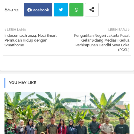
Facebook
Twi
Wh
LEBIH LAMA
LEBIH BARU
Indocomtech 2024: Noci Smart
Pengadilan Negeri Jakarta Pusat
tter
atsa
Permudah Hidup dengan
Gelar Sidang Mediasi Kedua
Smarthome
Perhimpunan Gandhi Seva Loka
(PGSL)
pp
YOU MAY LIKE