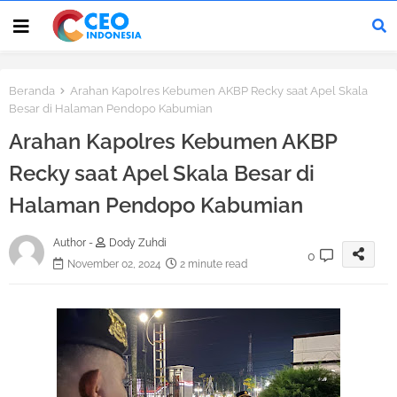
Beranda
Arahan Kapolres Kebumen AKBP Recky saat Apel Skala
Besar di Halaman Pendopo Kabumian
Arahan Kapolres Kebumen AKBP
Recky saat Apel Skala Besar di
Halaman Pendopo Kabumian
Author -
Dody Zuhdi
0
November 02, 2024
2 minute read