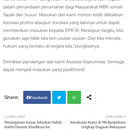
dalam penyediaan perumahan bagi Masyarakat MBR rumah
Tapak dan Susun. Masukan dari kami mohon lebih dilibatkan
Asosiasi profesi ataupun Asosiasi yang lainnya untuk dapat
memberikan masukan kepada DPR RI. Meskipun begitu, kita
gunakan saja tidak kita beri usulan usulan. Dan kita menata
hukum yang berlaku di negara kita.,"pungkasnya.
Demikian pandangan dari kami Asosiasi Asprumnas. Semoga
dapat menjadi masukan yang positif.(red).
Facebook
Twi
Wh
LEBIH LAMA
LEBIH BARU
Penanganan Kasus Advokat Hafidz
Kesaksian Kunci di PN Banjarbaru
tter
atsa
Halim Disorot, Klarifikasi ke
Ungkap Dugaan Rekayasa