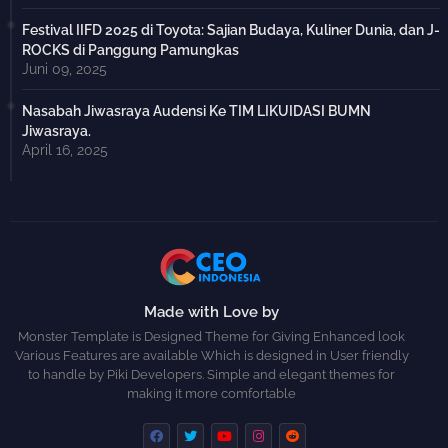
Festival IIFD 2025 di Toyota: Sajian Budaya, Kuliner Dunia, dan J-
ROCKS di Panggung Pamungkas
Juni 09, 2025
Nasabah Jiwasraya Audensi Ke TIM LIKUIDASI BUMN
Jiwasraya.
April 16, 2025
Made with Love by
Monster Template is Designed Theme for Giving Enhanced look
Various Features are available Which is designed in User friendly
to handle by Piki Developers. Simple and elegant themes for
making it more comfortable