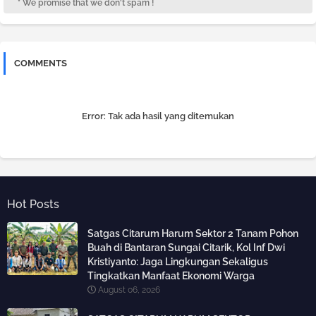
* We promise that we don't spam !
COMMENTS
Error:
Tak ada hasil yang ditemukan
Hot Posts
Satgas Citarum Harum Sektor 2 Tanam Pohon
Buah di Bantaran Sungai Citarik, Kol Inf Dwi
Kristiyanto: Jaga Lingkungan Sekaligus
Tingkatkan Manfaat Ekonomi Warga
August 06, 2026