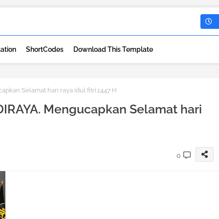
ation
ShortCodes
Download This Template
an Selamat hari raya idul fitri.1447 H
IRAYA. Mengucapkan Selamat hari
0