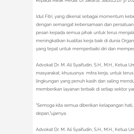
kepada Awak Media. Di Jakarta, Sabtu,21//3/20
Idul Fitri, yang dikenal sebagai momentum ke
dengan semangat kebersamaan dan persatuan tet
pesan kepada semua pihak untuk terus menjal
meningkatkan kualitas kerja baik di dunia Orga
yang tepat untuk memperbaiki diri dan memperer
Advokat Dr. M. Ali Syaifudin, S.H., M.H., Ketu
masyarakat, khususnya mitra kerja, untuk ter
lingkungan yang penuh kasih dan saling menduk
memberikan layanan terbaik di setiap sektor y
"Semoga kita semua diberikan kelapangan hati,
depan,"ujarnya.
Advokat Dr. M. Ali Syaifudin, S.H., M.H., Ket