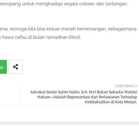
an penopang untuk menghadapi segala cobaan dan tantangan
ama, semoga kita bisa keluar meraih kemenangan, sebagaimana
hawa nafsu di bulan ramadhan.(Red).
pp
LEBIH BARU
Advokat Senior Salim Halim, S.H, M.H Bukan Sekadar Praktisi
Hukum—Adalah Representasi dari Perlawanan Terhadap
Ketidakadilan di Kota Medan.