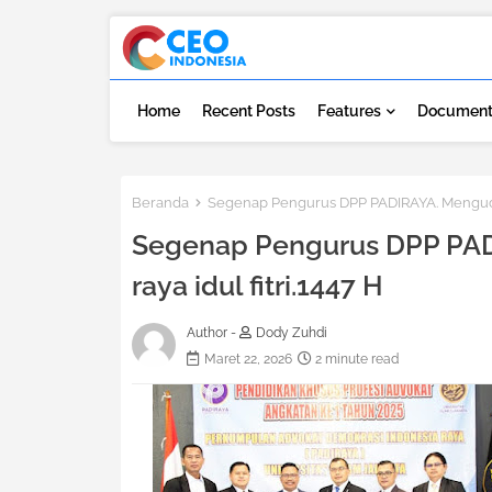
Home
Recent Posts
Features
Document
Beranda
Segenap Pengurus DPP PADIRAYA. Mengucapk
Segenap Pengurus DPP PAD
raya idul fitri.1447 H
Author -
Dody Zuhdi
Maret 22, 2026
2 minute read