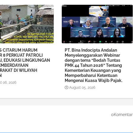
S CITARUM HARUM
PT. Bina Indocipta Andalan
R 8 PERKUAT PATROLI
Menyelenggarakan Webinar
I, EDUKASI LINGKUNGAN
dengan tema “Bedah Tuntas
EMBERDAYAAN
PMK 44 Tahun 2026” Tentang
RAKAT DI WILAYAH
Kementerian Keuangan yang
N
Memperbaharui Ketentuan
Mengenai Kuasa Wajib Pajak.
t 06, 2026
August 05, 2026
0Komentar