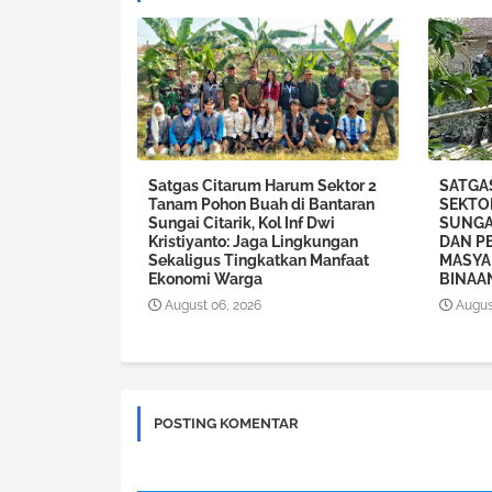
Satgas Citarum Harum Sektor 2
SATGA
Tanam Pohon Buah di Bantaran
SEKTO
Sungai Citarik, Kol Inf Dwi
SUNGA
Kristiyanto: Jaga Lingkungan
DAN P
Sekaligus Tingkatkan Manfaat
MASYA
Ekonomi Warga
BINAA
August 06, 2026
Augus
POSTING KOMENTAR