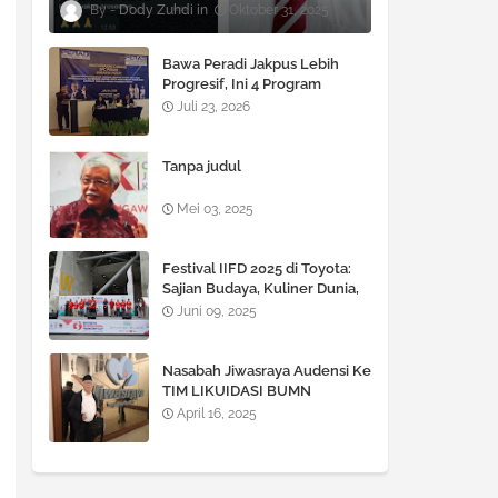
Dody Zuhdi
Oktober 31, 2025
Bawa Peradi Jakpus Lebih
Progresif, Ini 4 Program
Unggulan Andar T. Manik
Juli 23, 2026
untuk 2026–2030
Tanpa judul
Mei 03, 2025
Festival IIFD 2025 di Toyota:
Sajian Budaya, Kuliner Dunia,
dan J-ROCKS di Panggung
Juni 09, 2025
Pamungkas
Nasabah Jiwasraya Audensi Ke
TIM LIKUIDASI BUMN
Jiwasraya.
April 16, 2025