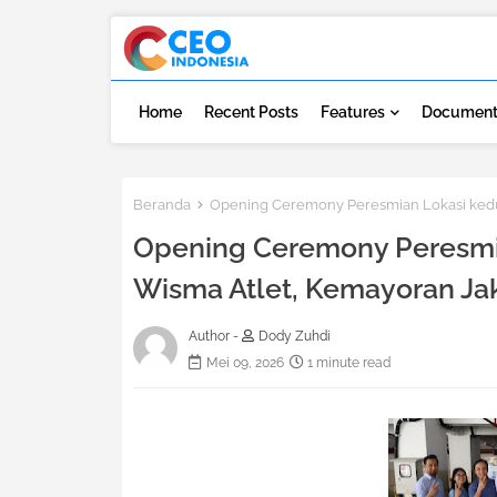
Home
Recent Posts
Features
Document
Beranda
Opening Ceremony Peresmian Lokasi kedua
Opening Ceremony Peresmia
Wisma Atlet, Kemayoran Ja
Author -
Dody Zuhdi
Mei 09, 2026
1 minute read