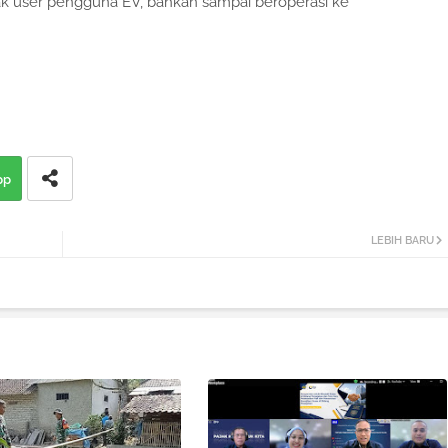
 user pengguna EV, bahkan sampai beroperasi ke
pp
LEBIH BARU