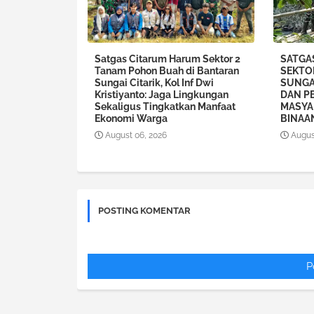
Satgas Citarum Harum Sektor 2
SATGA
Tanam Pohon Buah di Bantaran
SEKTO
Sungai Citarik, Kol Inf Dwi
SUNGA
Kristiyanto: Jaga Lingkungan
DAN P
Sekaligus Tingkatkan Manfaat
MASYA
Ekonomi Warga
BINAA
August 06, 2026
Augus
POSTING KOMENTAR
P