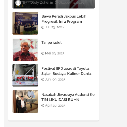
Dody Zuhdi
Oktober 31, 2025
Bawa Peradi Jakpus Lebih
Progresif, Ini 4 Program
Unggulan Andar T. Manik
Juli 23, 2026
untuk 2026–2030
Tanpa judul
Mei 03, 2025
Festival IIFD 2025 di Toyota:
Sajian Budaya, Kuliner Dunia,
dan J-ROCKS di Panggung
Juni 09, 2025
Pamungkas
Nasabah Jiwasraya Audensi Ke
TIM LIKUIDASI BUMN
Jiwasraya.
April 16, 2025