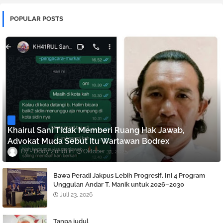
POPULAR POSTS
Khairul Sani Tidak Memberi Ruang Hak Jawab,
Advokat Muda Sebut Itu Wartawan Bodrex
Dody Zuhdi
Oktober 31, 2025
Bawa Peradi Jakpus Lebih Progresif, Ini 4 Program
Unggulan Andar T. Manik untuk 2026–2030
Juli 23, 2026
Tanpa judul