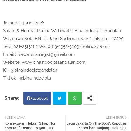
Jakarta, 24 Juni 2026
Salam & Hormat Panitia WebinarPT Bina Indocipta Andalan
Wisma 46 Kota BNI Jl. Jend Sudirman Kav. 1 Jakarta – 10220
Telp. 021-2515282 Wa. 0813-1952-3209 (Sofinda/Rion)
Email : biawebinarregist@gmail.com
Website: www.binaindociptaandalan.com
IG : @binaindociptaandalan
Tiktiok : @bina.indocipta
Facebook
Twi
Wh
LEBIH LAMA
LEBIH BARU
Konsekuensi Hukum Sikap Non
Jaga Jakarta On The Spot", Kapolres
tter
atsa
Koperatif, Denda Rp 500 Juta
Pelabuhan Tanjung Priok Ajak