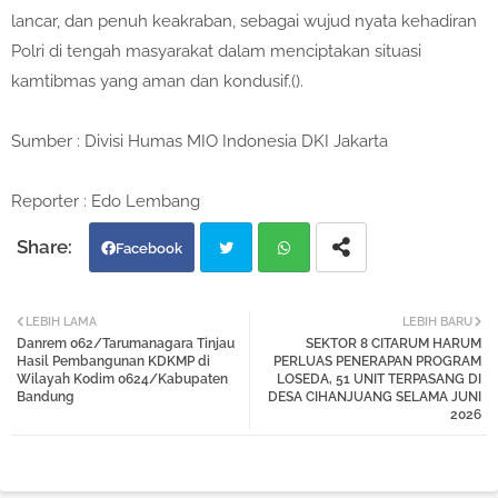
lancar, dan penuh keakraban, sebagai wujud nyata kehadiran
Polri di tengah masyarakat dalam menciptakan situasi
kamtibmas yang aman dan kondusif.().
Sumber : Divisi Humas MIO Indonesia DKI Jakarta
Reporter : Edo Lembang
Facebook
Twi
Wh
LEBIH LAMA
LEBIH BARU
Danrem 062/Tarumanagara Tinjau
SEKTOR 8 CITARUM HARUM
tter
atsa
Hasil Pembangunan KDKMP di
PERLUAS PENERAPAN PROGRAM
Wilayah Kodim 0624/Kabupaten
LOSEDA, 51 UNIT TERPASANG DI
Bandung
DESA CIHANJUANG SELAMA JUNI
pp
2026