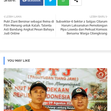
Facebook
Twi
Wh
LEBIH LAMA
LEBIH BARU
Putri Ziani Bersinar sebagai Reina di
Subsektor-6 Sektor 2 Satgas Citarum
tter
atsa
Film Menang untuk Kalah, Talenta
Harum Laksanakan Pemotongan
Asli Bandung Angkat Pesan Bahaya
Pipa Loseda dan Perkuat Komsos
Judi Online
Bersama Warga Cilengkrang
pp
YOU MAY LIKE