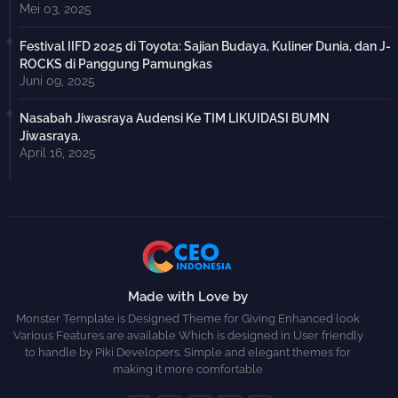
Mei 03, 2025
Festival IIFD 2025 di Toyota: Sajian Budaya, Kuliner Dunia, dan J-
ROCKS di Panggung Pamungkas
Juni 09, 2025
Nasabah Jiwasraya Audensi Ke TIM LIKUIDASI BUMN
Jiwasraya.
April 16, 2025
Made with Love by
Monster Template is Designed Theme for Giving Enhanced look
Various Features are available Which is designed in User friendly
to handle by Piki Developers. Simple and elegant themes for
making it more comfortable