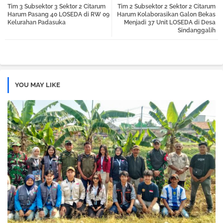
Tim 3 Subsektor 3 Sektor 2 Citarum
Tim 2 Subsektor 2 Sektor 2 Citarum
tter
atsa
Harum Pasang 40 LOSEDA di RW 09
Harum Kolaborasikan Galon Bekas
Kelurahan Padasuka
Menjadi 37 Unit LOSEDA di Desa
Sindanggalih
pp
YOU MAY LIKE