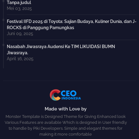
Tanpa judul
Mei 03, 2025
Festival IIFD 2025 di Toyota: Sajian Budaya, Kuliner Dunia, dan J-
ROCKS di Panggung Pamungkas
Juni 09, 2025
Nasabah Jiwasraya Audensi Ke TIM LIKUIDASI BUMN
Jiwasraya.
April 16, 2025
Made with Love by
Monster Template is Designed Theme for Giving Enhanced look
Various Features are available Which is designed in User friendly
to handle by Piki Developers. Simple and elegant themes for
making it more comfortable